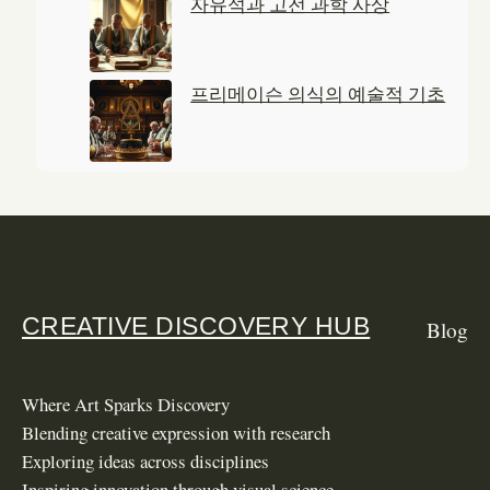
자유석과 고전 과학 사상
프리메이슨 의식의 예술적 기초
CREATIVE DISCOVERY HUB
Blog
Where Art Sparks Discovery
Blending creative expression with research
Exploring ideas across disciplines
Inspiring innovation through visual science