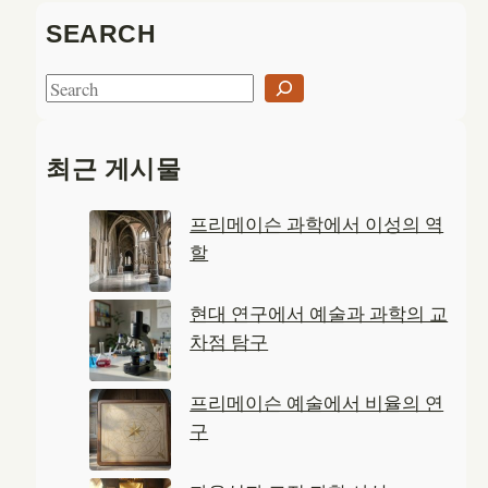
SEARCH
S
e
a
최근 게시물
r
c
프리메이슨 과학에서 이성의 역
h
할
현대 연구에서 예술과 과학의 교
차점 탐구
프리메이슨 예술에서 비율의 연
구