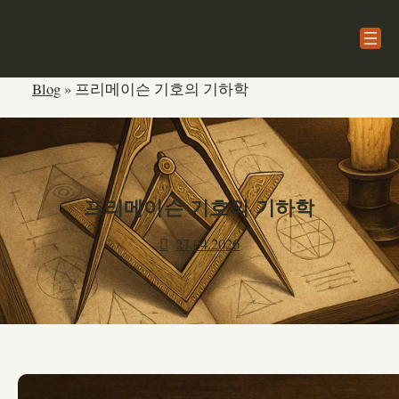
본
문
으
로
Blog
»
프리메이슨 기호의 기하학
건
너
뛰
기
프리메이슨 기호의 기하학
27.04.2026