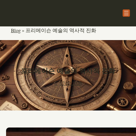
본
문
으
로
Blog
»
프리메이슨 예술의 역사적 진화
건
너
뛰
기
프리메이슨 예술의 역사적 진화
17.02.2026