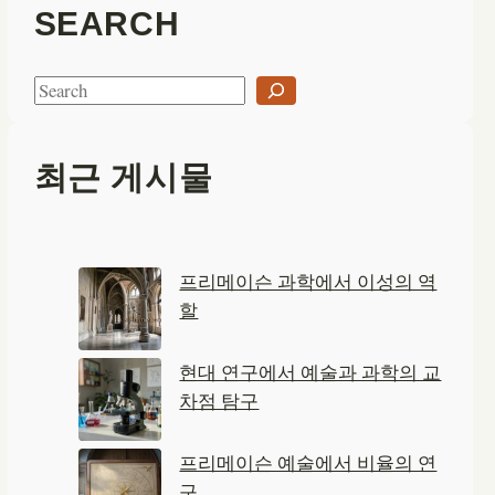
SEARCH
S
e
a
최근 게시물
r
c
h
프리메이슨 과학에서 이성의 역
할
현대 연구에서 예술과 과학의 교
차점 탐구
프리메이슨 예술에서 비율의 연
구