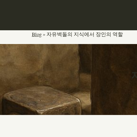
본
문
으
로
Blog
»
자유벽돌의 지식에서 장인의 역할
건
너
뛰
기